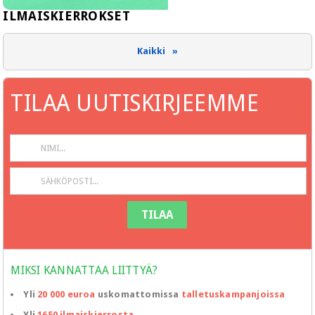
Kaikki »
TILAA UUTISKIRJEEMME
MIKSI KANNATTAA LIITTYÄ?
Yli
20 000 euroa
uskomattomissa
talletuskampanjoissa
Yli
1650 ilmaiskierrosta