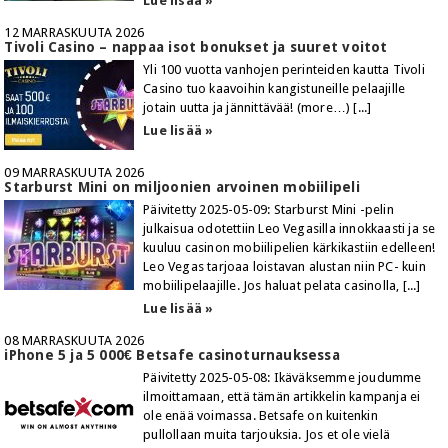
Lue lisää »
12 MARRASKUUTA 2026
Tivoli Casino – nappaa isot bonukset ja suuret voitot
Yli 100 vuotta vanhojen perinteiden kautta Tivoli
Casino tuo kaavoihin kangistuneille pelaajille
jotain uutta ja jännittävää! (more…) [...]
Lue lisää »
09 MARRASKUUTA 2026
Starburst Mini on miljoonien arvoinen mobiilipeli
Päivitetty 2025-05-09: Starburst Mini -pelin
julkaisua odotettiin Leo Vegasilla innokkaasti ja se
kuuluu casinon mobiilipelien kärkikastiin edelleen!
Leo Vegas tarjoaa loistavan alustan niin PC- kuin
mobiilipelaajille. Jos haluat pelata casinolla, [...]
Lue lisää »
08 MARRASKUUTA 2026
iPhone 5 ja 5 000€ Betsafe casinoturnauksessa
Päivitetty 2025-05-08: Ikäväksemme joudumme
ilmoittamaan, että tämän artikkelin kampanja ei
ole enää voimassa. Betsafe on kuitenkin
pullollaan muita tarjouksia. Jos et ole vielä