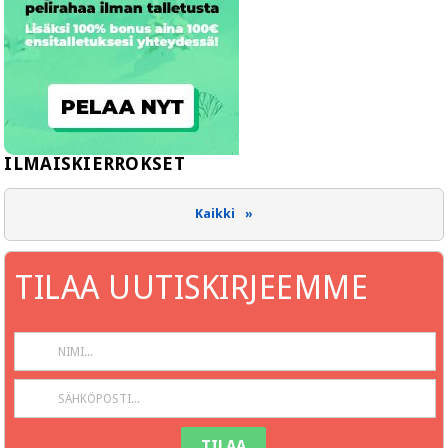
Kaikki »
TILAA UUTISKIRJEEMME