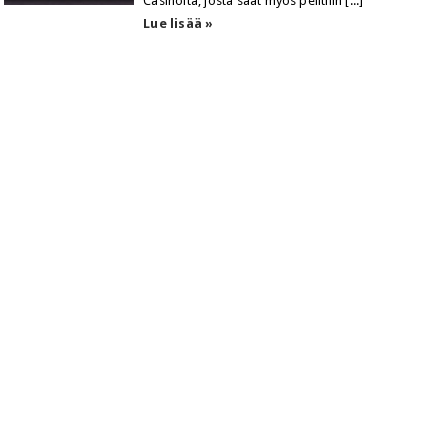
Casinolta, josta saat myös pelitilin [...]
Lue lisää »