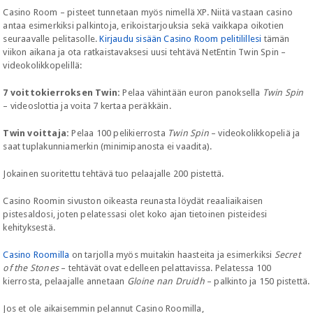
Casino Room – pisteet tunnetaan myös nimellä XP. Niitä vastaan casino
antaa esimerkiksi palkintoja, erikoistarjouksia sekä vaikkapa oikotien
seuraavalle pelitasolle.
Kirjaudu sisään Casino Room pelitilillesi
tämän
viikon aikana ja ota ratkaistavaksesi uusi tehtävä NetEntin Twin Spin –
videokolikkopelillä:
7 voittokierroksen Twin:
Pelaa vähintään euron panoksella
Twin Spin
– videoslottia ja voita 7 kertaa peräkkäin.
Twin voittaja:
Pelaa 100 pelikierrosta
Twin Spin
– videokolikkopeliä ja
saat tuplakunniamerkin (minimipanosta ei vaadita).
Jokainen suoritettu tehtävä tuo pelaajalle 200 pistettä.
Casino Roomin sivuston oikeasta reunasta löydät reaaliaikaisen
pistesaldosi, joten pelatessasi olet koko ajan tietoinen pisteidesi
kehityksestä.
Casino Roomilla
on tarjolla myös muitakin haasteita ja esimerkiksi
Secret
of the Stones
– tehtävät ovat edelleen pelattavissa. Pelatessa 100
kierrosta, pelaajalle annetaan
Gloine nan Druidh
– palkinto ja 150 pistettä.
Jos et ole aikaisemmin pelannut Casino Roomilla,