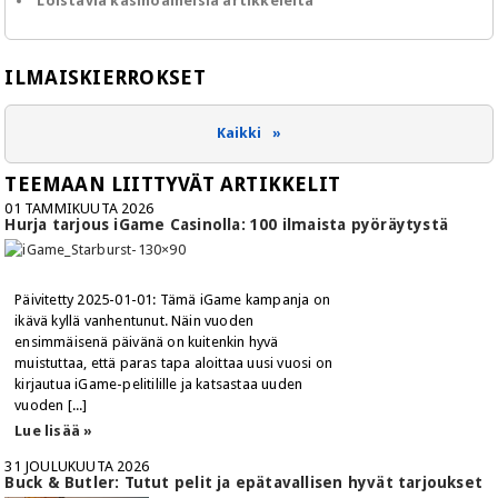
Loistavia kasinoaiheisia artikkeleita
Kaikki »
TEEMAAN LIITTYVÄT ARTIKKELIT
01 TAMMIKUUTA 2026
Hurja tarjous iGame Casinolla: 100 ilmaista pyöräytystä
Päivitetty 2025-01-01: Tämä iGame kampanja on
ikävä kyllä vanhentunut. Näin vuoden
ensimmäisenä päivänä on kuitenkin hyvä
muistuttaa, että paras tapa aloittaa uusi vuosi on
kirjautua iGame-pelitilille ja katsastaa uuden
vuoden [...]
Lue lisää »
31 JOULUKUUTA 2026
Buck & Butler: Tutut pelit ja epätavallisen hyvät tarjoukset