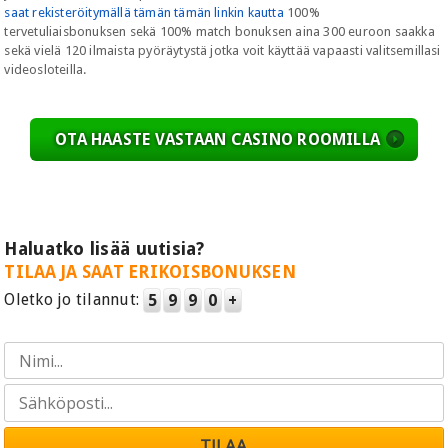
saat rekisteröitymällä tämän tämän linkin kautta
100%
tervetuliaisbonuksen sekä 100% match bonuksen aina 300 euroon saakka
sekä vielä 120 ilmaista pyöräytystä jotka voit käyttää vapaasti valitsemillasi
videosloteilla.
OTA HAASTE VASTAAN CASINO ROOMILLA
Haluatko lisää uutisia?
TILAA JA SAAT ERIKOISBONUKSEN
Oletko jo tilannut:
5
9
9
0
+