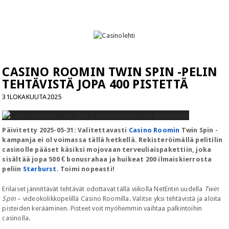
CASINO ROOMIN TWIN SPIN -PELIN
TEHTÄVISTÄ JOPA 400 PISTETTÄ
31LOKAKUUTA2025
Päivitetty 2025-05-31: Valitettavasti
Casino Roomin
Twin Spin -
kampanja ei ol voimassa tällä hetkellä. Rekisteröimällä pelitilin
casinolle pääset käsiksi mojovaan terveuliaispakettiin, joka
sisältää jopa 500 € bonusrahaa ja huikeat 200 ilmaiskierrosta
peliin
Starburst
. Toimi nopeasti!
Erilaiset jännittävät tehtävät odottavat tällä viikolla NetEntin uudella
Twin
Spin
– videokolikkopelillä Casino Roomilla. Valitse yksi tehtävistä ja aloita
pisteiden kerääminen. Pisteet voit myöhemmin vaihtaa palkintoihin
casinolla.