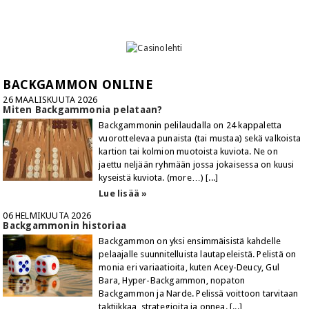
BACKGAMMON ONLINE
26 MAALISKUUTA 2026
Miten Backgammonia pelataan?
Backgammonin pelilaudalla on 24 kappaletta
vuorottelevaa punaista (tai mustaa) sekä valkoista
kartion tai kolmion muotoista kuviota. Ne on
jaettu neljään ryhmään jossa jokaisessa on kuusi
kyseistä kuviota. (more…) [...]
Lue lisää »
06 HELMIKUUTA 2026
Backgammonin historiaa
Backgammon on yksi ensimmäisistä kahdelle
pelaajalle suunnitelluista lautapeleistä. Pelistä on
monia eri variaatioita, kuten Acey-Deucy, Gul
Bara, Hyper-Backgammon, nopaton
Backgammon ja Narde. Pelissä voittoon tarvitaan
taktiikkaa, strategioita ja onnea. [...]