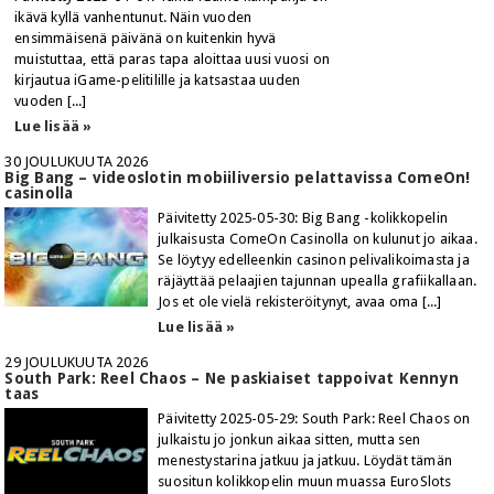
ikävä kyllä vanhentunut. Näin vuoden
ensimmäisenä päivänä on kuitenkin hyvä
muistuttaa, että paras tapa aloittaa uusi vuosi on
kirjautua iGame-pelitilille ja katsastaa uuden
vuoden [...]
Lue lisää »
30 JOULUKUUTA 2026
Big Bang – videoslotin mobiiliversio pelattavissa ComeOn!
casinolla
Päivitetty 2025-05-30: Big Bang -kolikkopelin
julkaisusta ComeOn Casinolla on kulunut jo aikaa.
Se löytyy edelleenkin casinon pelivalikoimasta ja
räjäyttää pelaajien tajunnan upealla grafiikallaan.
Jos et ole vielä rekisteröitynyt, avaa oma [...]
Lue lisää »
29 JOULUKUUTA 2026
South Park: Reel Chaos – Ne paskiaiset tappoivat Kennyn
taas
Päivitetty 2025-05-29: South Park: Reel Chaos on
julkaistu jo jonkun aikaa sitten, mutta sen
menestystarina jatkuu ja jatkuu. Löydät tämän
suositun kolikkopelin muun muassa EuroSlots