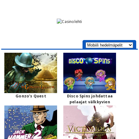
Gonzo’s Quest
Disco Spins johdattaa
pelaajat välkkyvien
discovalojen pyörteisiin!