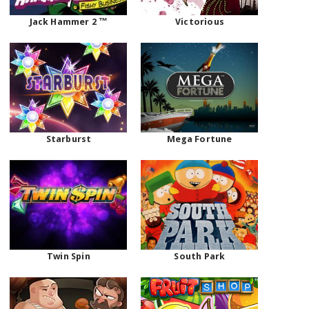
Jack Hammer 2 ™
Victorious
Starburst
Mega Fortune
Twin Spin
South Park