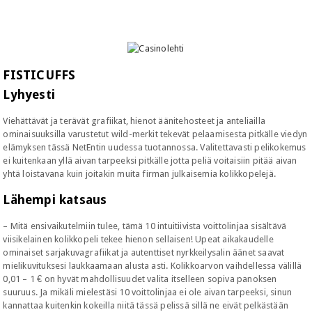
FISTICUFFS
Lyhyesti
Viehättävät ja terävät grafiikat, hienot äänitehosteet ja anteliailla
ominaisuuksilla varustetut wild-merkit tekevät pelaamisesta pitkälle
viedyn
elämyksen tässä NetEntin uudessa tuotannossa. Valitettavasti pelikokemus
ei kuitenkaan yllä aivan tarpeeksi pitkälle jotta peliä voitaisiin pitää aivan
yhtä loistavana kuin joitakin muita firman julkaisemia kolikkopelejä.
Lähempi katsaus
– Mitä ensivaikutelmiin tulee, tämä 10 intuitiivista voittolinjaa sisältävä
viisikelainen kolikkopeli tekee hienon sellaisen! Upeat aikakaudelle
ominaiset sarjakuvagrafiikat ja autenttiset nyrkkeilysalin äänet saavat
mielikuvituksesi laukkaamaan alusta asti. Kolikkoarvon vaihdellessa välillä
0,01 – 1 € on hyvät mahdollisuudet valita itselleen sopiva panoksen
suuruus. Ja mikäli mielestäsi 10 voittolinjaa ei ole aivan tarpeeksi, sinun
kannattaa kuitenkin kokeilla niitä tässä pelissä sillä ne eivät pelkästään