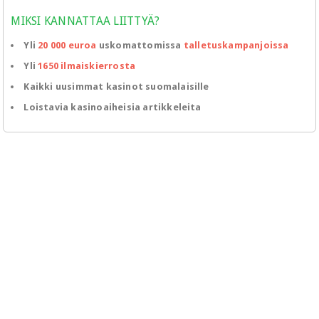
MIKSI KANNATTAA LIITTYÄ?
Yli
20 000 euroa
uskomattomissa
talletuskampanjoissa
Yli
1650 ilmaiskierrosta
Kaikki uusimmat kasinot suomalaisille
Loistavia kasinoaiheisia artikkeleita