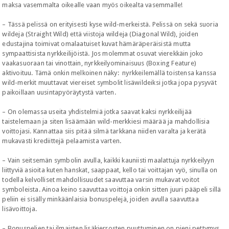
maksa vasemmalta oikealle vaan myös oikealta vasemmalle!
– Tässä pelissä on erityisesti kyse wild-merkeistä. Pelissä on sekä suoria
wildeja (Straight Wild) että viistoja wildeja (Diagonal Wild), joiden
edustajina toimivat omalaatuiset kuvat hämäräperäisistä mutta
sympaattisista nyrkkeilijöistä. Jos molemmat osuvat vierekkäin joko
vaakasuoraan tai vinottain, nyrkkeilyominaisuus (Boxing Feature)
aktivoituu. Tämä onkin melkoinen näky: nyrkkeilemällä toistensa kanssa
wild-merkit muuttavat viereiset symbolit lisäwildeiksi jotka jopa pysyvät
paikoillaan uusintapyöräytystä varten.
– On olemassa useita yhdistelmiä jotka saavat kaksi nyrkkeilijää
taistelemaan ja siten lisäämään wild-merkkiesi määrää ja mahdollisia
voittojasi. Kannattaa siis pitää silmä tarkkana niiden varalta ja kerätä
mukavasti krediittejä pelaamista varten.
– Vain seitsemän symbolin avulla, kaikki kauniisti maalattuja nyrkkeilyyn
liittyviä asioita kuten hanskat, saappaat, kello tai voittajan vyö, sinulla on
todella kelvolliset mahdollisuudet saavuttaa varsin mukavat voitot
symboleista. Ainoa keino saavuttaa voittoja onkin sitten juuri pääpeli sillä
peliin ei sisälly minkäänlaisia bonuspelejä, joiden avulla saavuttaa
lisävoittoja.
– Bonuspelien tai ilmaisten lisäkierrosten puuttuminen on pieni pettymys,