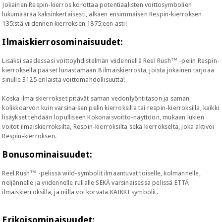
Jokainen Respin-kierros korottaa potentiaalisten voittosymbolien
lukumäärää kaksinkertaisesti, alkaen ensimmäisen Respin-kierroksen
135:stä viidennen kierroksen 1875:een asti!
Ilmaiskierrosominaisuudet:
Lisäksi saadessasi voittoyhdistelmän viidennellä Reel Rush™ -pelin Respin-
kierroksella pääset lunastamaan 8 ilmaiskierrosta, joista jokainen tarjoaa
sinulle 3125 erilaista voittomahdollisuutta!
Koska ilmaiskierrokset pitävät saman vedonlyöntitason ja saman
kolikkoarvon kuin varsinaisen pelin kierroksilla tai respin-kierroksilla, kaikki
lisäykset tehdään lopulliseen Kokonaisvoitto-näyttöön, mukaan lukien
voitot ilmaiskierroksilta, Respin-kierroksilta sekä kierrokselta, joka aktivoi
Respin-kierroksen.
Bonusominaisuudet:
Reel Rush™ -pelissä wild-symbolit ilmaantuvat toiselle, kolmannelle,
neljännelle ja viidennelle rullalle SEKÄ varsinaisessa pelissä ETTÄ
ilmaiskierroksilla, ja niillä voi korvata KAIKKI symbolit.
Erikoisominaisuudet: