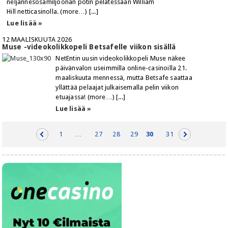
neljännesosamiljoonan potin pelatessaan William
Hill netticasinolla. (more…) [...]
Lue lisää »
12 MAALISKUUTA 2026
Muse -videokolikkopeli Betsafelle viikon sisällä
NetEntin uusin videokolikkopeli Muse näkee
päivänvalon useimmilla online-casinoilla 21.
maaliskuuta mennessä, mutta Betsafe saattaa
yllättää pelaajat julkaisemalla pelin viikon
etuajassa! (more…) [...]
Lue lisää »
1
…
27
28
29
30
31