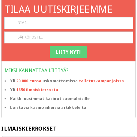
TILAA UUTISKIRJEEMME
MIKSI KANNATTAA LIITTYÄ?
Yli
20 000 euroa
uskomattomissa
talletuskampanjoissa
Yli
1650 ilmaiskierrosta
Kaikki uusimmat kasinot suomalaisille
Loistavia kasinoaiheisia artikkeleita