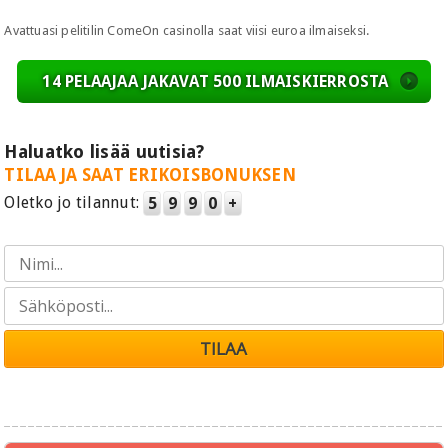
Avattuasi pelitilin ComeOn casinolla saat viisi euroa ilmaiseksi.
14 PELAAJAA JAKAVAT 500 ILMAISKIERROSTA
Haluatko lisää uutisia?
TILAA JA SAAT ERIKOISBONUKSEN
Oletko jo tilannut:
5
9
9
0
+