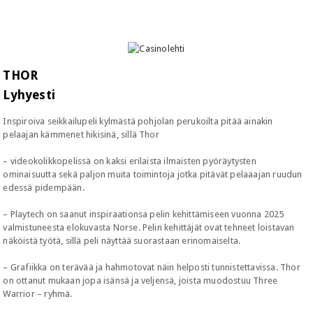
THOR
Lyhyesti
Inspiroiva seikkailupeli kylmästä pohjolan perukoilta pitää ainakin
pelaajan kämmenet hikisinä, sillä Thor
– videokolikkopelissä on kaksi erilaista ilmaisten pyöräytysten
ominaisuutta sekä paljon muita toimintoja jotka pitävät pelaaajan ruudun
edessä pidempään.
– Playtech on saanut inspiraationsa pelin kehittämiseen vuonna 2025
valmistuneesta elokuvasta Norse. Pelin kehittäjät ovat tehneet loistavan
näköistä työtä, sillä peli näyttää suorastaan erinomaiselta.
– Grafiikka on terävää ja hahmotovat näin helposti tunnistettavissa. Thor
on ottanut mukaan jopa isänsä ja veljensä, joista muodostuu Three
Warrior – ryhmä.