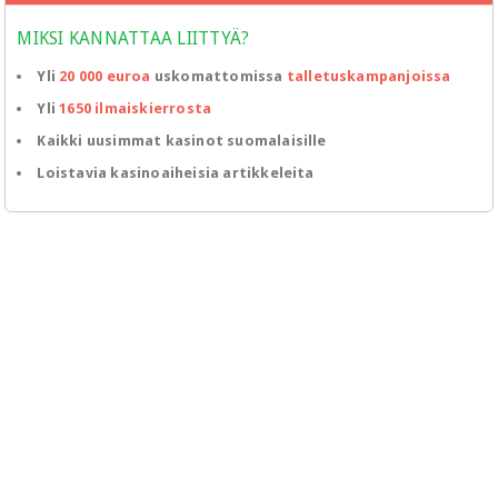
MIKSI KANNATTAA LIITTYÄ?
Yli
20 000 euroa
uskomattomissa
talletuskampanjoissa
Yli
1650 ilmaiskierrosta
Kaikki uusimmat kasinot suomalaisille
Loistavia kasinoaiheisia artikkeleita