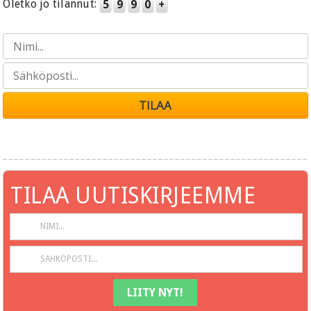
Oletko jo tilannut:
5
9
9
0
+
TILAA UUTISKIRJEEMME