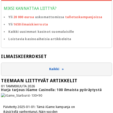
MIKSI KANNATTAA LIITTYÄ?
Yli
20 000 euroa
uskomattomissa
talletuskampanjoissa
Yli
1650 ilmaiskierrosta
Kaikki uusimmat kasinot suomalaisille
Loistavia kasinoaiheisia artikkeleita
Kaikki »
TEEMAAN LIITTYVÄT ARTIKKELIT
01 TAMMIKUUTA 2026
Hurja tarjous iGame Casinolla: 100 ilmaista pyöräytystä
Päivitetty 2025-01-01: Tämä iGame kampanja on
ikävä kyllä vanhentunut. Näin vuoden