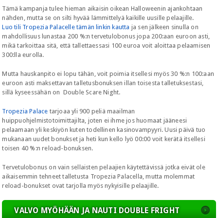
Tämä kampanja tulee hieman aikaisin oikean Halloweenin ajankohtaan
nähden, mutta se on silti hyvää lämmittelyä kaikille uusille pelaajille.
Luo tili Tropezia Palacelle tämän linkin kautta
ja sen jälkeen sinulla on
mahdollisuus lunastaa 200 %:n tervetulobonus jopa 200:aan euroon asti,
mikä tarkoittaa sitä, että tallettaessasi 100 euroa voit aloittaa pelaamisen
300:lla eurolla.
Mutta hauskanpito ei lopu tähän, voit poimia itsellesi myös 30 %:n 100:aan
euroon asti maksettavan talletusbonuksen illan toisesta talletuksestasi,
sillä kyseessähän on Double Scare Night.
Tropezia Palace
tarjoaa yli 900 peliä maailman
huippuohjelmistotoimittajilta, joten ei ihme jos huomaat jääneesi
pelaamaan yli keskiyön kuten todellinen kasinovampyyri. Uusi päivä tuo
mukanaan uudet bonukset ja heti kun kello lyö 00:00 voit kerätä itsellesi
toisen 40 %:n reload-bonuksen.
Tervetulobonus on vain sellaisten pelaajien käytettävissä jotka eivät ole
aikaisemmin tehneet talletusta Tropezia Palacella, mutta molemmat
reload-bonukset ovat tarjolla myös nykyisille pelaajille.
VALVO MYÖHÄÄN JA NAUTI DOUBLE FRIGHT