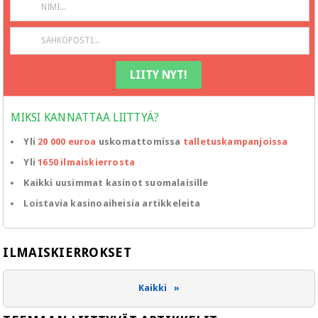
MIKSI KANNATTAA LIITTYÄ?
Yli
20 000 euroa
uskomattomissa
talletuskampanjoissa
Yli
1650 ilmaiskierrosta
Kaikki uusimmat kasinot suomalaisille
Loistavia kasinoaiheisia artikkeleita
Kaikki »