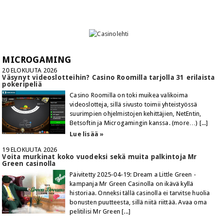
MICROGAMING
20 ELOKUUTA 2026
Väsynyt videoslotteihin? Casino Roomilla tarjolla 31 erilaista
pokeripeliä
Casino Roomilla on toki muikea valikoima
videoslotteja, sillä sivusto toimii yhteistyössä
suurimpien ohjelmistojen kehittäjien, NetEntin,
Betsoftin ja Microgamingin kanssa. (more…) [...]
Lue lisää »
19 ELOKUUTA 2026
Voita murkinat koko vuodeksi sekä muita palkintoja Mr
Green casinolla
Päivitetty 2025-04-19: Dream a Little Green -
kampanja Mr Green Casinolla on ikävä kyllä
historiaa. Onneksi tällä casinolla ei tarvitse huolia
bonusten puutteesta, sillä niitä riittää. Avaa oma
pelitilisi Mr Green [...]