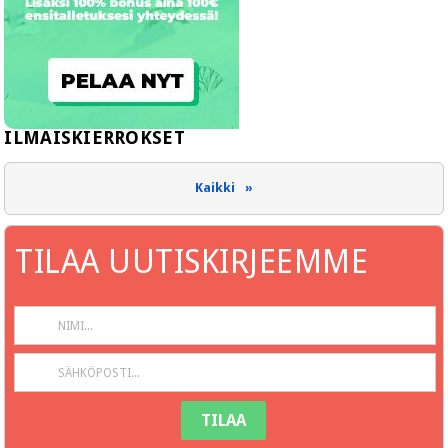
Kaikki »
TILAA UUTISKIRJEEMME