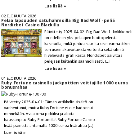
Lue lisää »
02 ELOKUUTA 2026
Pelaa lapsuuden satuhahmoilla Big Bad Wolf -peliä
Nordicbet Casino Blackilla
Päivittetty 2025-04-02: Big Bad Wolf -kolikkopeli
on edelleen yksi pelaajien luottopeleistä
kasinoilla, mikä johtuu suurilta osin varmastikin
sen usein aktivoituvista voitoista sekä silmiä
hivelevästä grafiikasta. Nordicbet päivittää
pelejään kuitenkin säännöllisesti, [...]
Lue lisää »
01 ELOKUUTA 2026
Ruby Fortune casinolla jackpottien voittajille 1000 euroa
bonusrahaa
Päivitetty 2025-04-01: Tämän artikkelin sisältö on
vanhentunut, mutta Ruby Fortune ei ole kadonnut
minnekään. Avaa oma pelitilisi ja aloita
hauskanpito Ruby Fortunella! Ruby Fortune Casino
lisää painetta antamalla 1000 euroa lisärahaa [...]
Lue lisää »