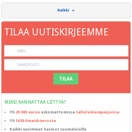
Kaikki »
TILAA UUTISKIRJEEMME
MIKSI KANNATTAA LIITTYÄ?
Yli
20 000 euroa
uskomattomissa
talletuskampanjoissa
Yli
1650 ilmaiskierrosta
Kaikki uusimmat kasinot suomalaisille