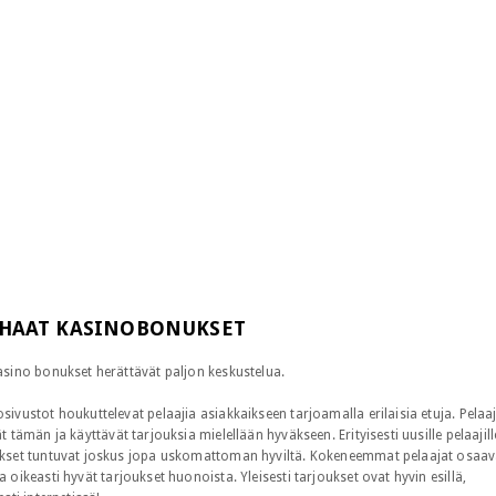
HAAT KASINOBONUKSET
asino bonukset herättävät paljon keskustelua.
sivustot houkuttelevat pelaajia asiakkaikseen tarjoamalla erilaisia etuja. Pelaa
ät tämän ja käyttävät tarjouksia mielellään hyväkseen. Erityisesti uusille pelaajill
ukset tuntuvat joskus jopa uskomattoman hyviltä. Kokeneemmat pelaajat osaav
a oikeasti hyvät tarjoukset huonoista. Yleisesti tarjoukset ovat hyvin esillä,