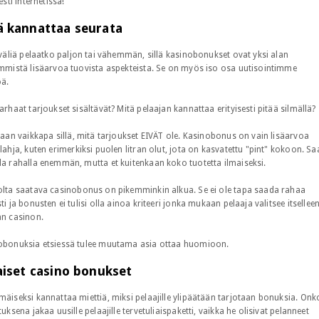
esti internetissä!
ä kannattaa seurata
 väliä pelaatko paljon tai vähemmän, sillä kasinobonukset ovat yksi alan
mmistä lisäarvoa tuovista aspekteista. Se on myös iso osa uutisointimme
öä.
arhaat tarjoukset sisältävät? Mitä pelaajan kannattaa erityisesti pitää silmällä?
taan vaikkapa sillä, mitä tarjoukset EIVÄT ole. Kasinobonus on vain lisäarvoa
lahja, kuten erimerkiksi puolen litran olut, jota on kasvatettu "pint" kokoon. Sa
a rahalla enemmän, mutta et kuitenkaan koko tuotetta ilmaiseksi.
lta saatava casinobonus on pikemminkin alkua. Se ei ole tapa saada rahaa
ti ja bonusten ei tulisi olla ainoa kriteeri jonka mukaan pelaaja valitsee itsellee
an casinon.
obonuksia etsiessä tulee muutama asia ottaa huomioon.
aiset casino bonukset
äiseksi kannattaa miettiä, miksi pelaajille ylipäätään tarjotaan bonuksia. Onk
tuksena jakaa uusille pelaajille tervetuliaispaketti, vaikka he olisivat pelanneet