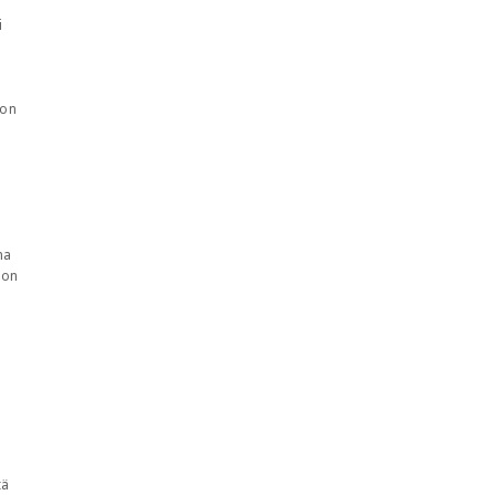
i
 on
ma
 on
tä