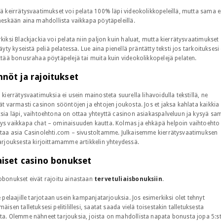
ä keirrätysvaatimukset voi pelata 100% läpi videokolikkopeleillä, mutta sama e
heskään aina mahdollista vaikkapa pöytäpeleillä.
kiksi Blackjackia voi pelata niin paljon kuin haluat, mutta kierrätysvaatimukset
täyty kyseistä peliä pelatessa. Lue aina pienellä präntätty teksti jos tarkoituksesi
ttää bonusrahaa pöytäpelejä tai muita kuin videokolikkopelejä pelaten.
nöt ja rajoitukset
 kierrätysvaatimuksia ei usein mainosteta suurella lihavoidulla tekstillä, ne
ät varmasti casinon sööntöjen ja ehtojen joukosta. Jos et jaksa kahlata kaikkia
sia läpi, vaihtoehtona on ottaa yhteyttä casinon asiakaspalveluun ja kysyä sa
ys vaikkapa chat – ominaisuuden kautta. Kolmas ja ehkäpä helpoin vaihtoehto
taa asia Casinolehti.com – sivustoltamme. Julkaisemme kierrätysvaatimuksen
arjouksesta kirjoittamamme artikkelin yhteydessä.
aiset casino bonukset
bonukset eivät rajoitu ainastaan
tervetuliaisbonuksiin
.
e pelaajille tarjotaan usein kampanjatarjouksia. Jos esimerkiksi olet tehnyt
äisen talletuksesi pelitilillesi, saatat saada vielä toisestakin talletuksesta
a. Olemme nähneet tarjouksia, joista on mahdollista napata bonusta jopa 5:s