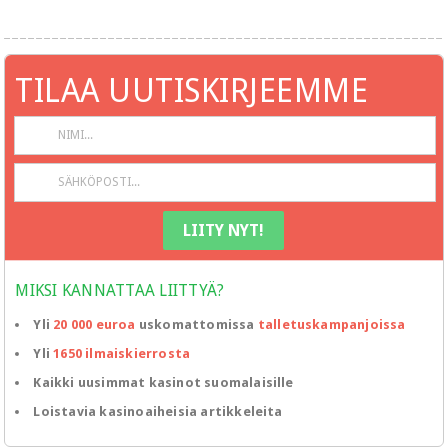
TILAA UUTISKIRJEEMME
MIKSI KANNATTAA LIITTYÄ?
Yli
20 000 euroa
uskomattomissa
talletuskampanjoissa
Yli
1650 ilmaiskierrosta
Kaikki uusimmat kasinot suomalaisille
Loistavia kasinoaiheisia artikkeleita