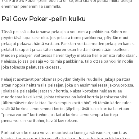
Yksi Pai Gow Poker -pelin eduista on se, että sitä voi pelata muita pelejä
enemmän pienemmillä summilla.
Pai Gow Poker -pelin kulku
Tässä pelissä kuka tahansa pelaajista voi toimia pankkiirina. Siihen on
pyydettävä lupa kasinolta. Jos pelaaja toimii pankkiirina, pöydän muut
pelaajat pelaavat häntä vastaan. Pankkiiri voittaa muiden pelaajien kanssa
pelatut tasapelit ja saa täten suuren osan heidän häviöistään itselleen.
Muiden pelaajien voittaessa hänen täytyy maksaa heille omista rahoistaan.
Peleissä, joissa pelaaja voi toimia pankkiirina, talo ottaa pankkiirin roolin
joka toisessa pelatussa kädessä.
Pelaajat asettavat panoksensa pöydän tietyille ruuduille. Jakaja päättää
sitten noppia heittämällä pelaajan, joka on ensimmäisessä jakovuorossa.
Jokaiselle pelaajalle jaetaan 7 korttia. Näistä korteista heidän tulee
muodostaa kaksi kättä, joista toisessa on kaksi korttia ja toisessa viisi.
Jälkimmäiset tulee laittaa "korkeimpiin kortteihin", eli tämän käden tulee
sisältää korkea-arvoisimmat kortit. Jäljelle jäävät kaksi korttia laitetaan
"pieniarvoisiin" kortteihin. Jos laitat korkea-arvoisempia kortteja
pieniarvoisiin kortteihin, häviät kierroksen.
Parhaat viisi korttiasi voivat muodostaa kuningasvärisuoran, kun taas
kahden kortin paras käsi voi olla ässäpari. Jos viiden kortin kädessä on