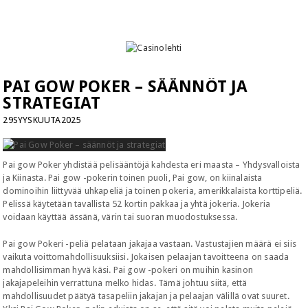
PAI GOW POKER – SÄÄNNÖT JA
STRATEGIAT
29SYYSKUUTA2025
Pai gow Poker yhdistää pelisääntöjä kahdesta eri maasta – Yhdysvalloista
ja Kiinasta. Pai gow -pokerin toinen puoli, Pai gow, on kiinalaista
dominoihin liittyvää uhkapeliä ja toinen pokeria, amerikkalaista korttipeliä.
Pelissä käytetään tavallista 52 kortin pakkaa ja yhtä jokeria. Jokeria
voidaan käyttää ässänä, värin tai suoran muodostuksessa.
Pai gow Pokeri -peliä pelataan jakajaa vastaan. Vastustajien määrä ei siis
vaikuta voittomahdollisuuksiisi. Jokaisen pelaajan tavoitteena on saada
mahdollisimman hyvä käsi. Pai gow -pokeri on muihin kasinon
jakajapeleihin verrattuna melko hidas. Tämä johtuu siitä, että
mahdollisuudet päätyä tasapeliin jakajan ja pelaajan välillä ovat suuret.