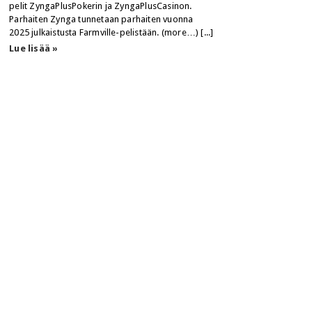
pelit ZyngaPlusPokerin ja ZyngaPlusCasinon.
Parhaiten Zynga tunnetaan parhaiten vuonna
2025 julkaistusta Farmville-pelistään. (more…) [...]
Lue lisää »