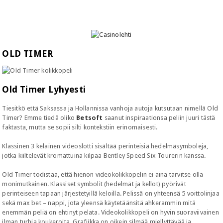
OLD TIMER
Old Timer Lyhyesti
Tiesitkö että Saksassa ja Hollannissa vanhoja autoja kutsutaan nimellä Old
Timer? Emme tiedä oliko
Betsoft
saanut inspiraationsa peliin juuri tästä
faktasta
, mutta se sopii silti kontekstiin erinomaisesti.
Klassinen 3 kelainen videoslotti sisältää perinteisiä hedelmäsymboleja,
jotka kiiltelevät kromattuina kilpaa Bentley Speed Six Tourerin kanssa.
Old Timer todistaa, että hienon videokolikkopelin ei aina tarvitse olla
monimutkainen. Klassiset symbolit (hedelmät ja kellot) pyörivät
perinteiseen tapaan järjestetyillä keloilla. Pelissä on yhteensä 5 voittolinjaa
sekä max bet – nappi, jota yleensä käytetäänsitä ahkerammin mitä
enemmän peliä on ehtinyt pelata. Videokolikkopeli on hyvin suoraviivainen
ilman turhia koukeroita. Grafiikka on oikein silmää miellyttävää ja