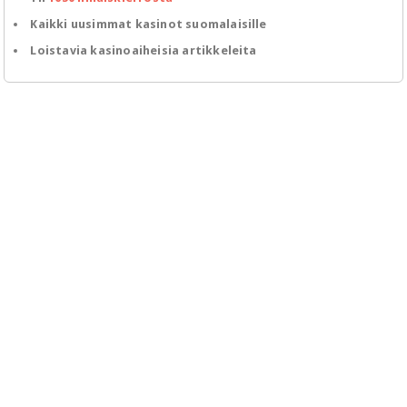
Kaikki uusimmat kasinot suomalaisille
Loistavia kasinoaiheisia artikkeleita