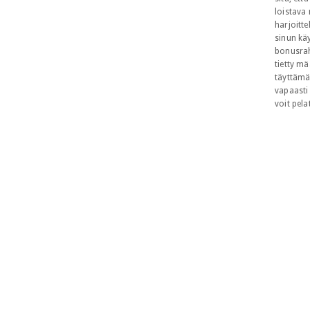
loistava 
harjoitte
sinun käy
bonusraha
tietty m
täyttämä
vapaasti 
voit pelat