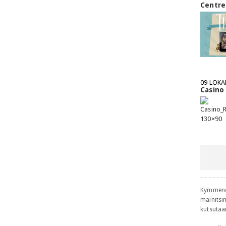
Centre 
09 LOKA
Casino
Kymmenes
mainitsi
kutsutaan