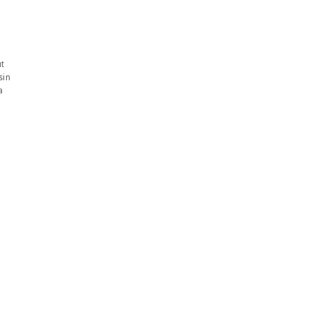
ut
sin
a