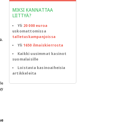
MIKSI KANNATTAA
LIITTYÄ?
Yli
20 000 euroa
uskomattomissa
talletuskampanjoissa
ä.
Yli
1650 ilmaiskierrosta
n
Kaikki uusimmat kasinot
suomalaisille
Loistavia kasinoaiheisia
artikkeleita
ole
yy
he