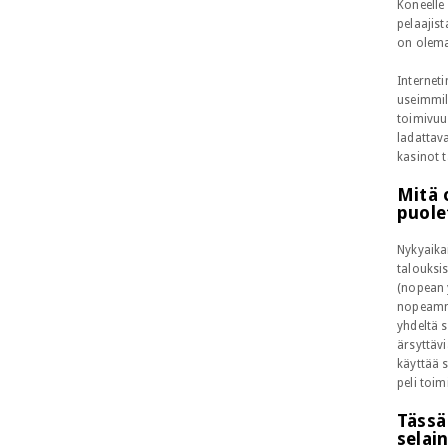
Koneelle
pelaajis
on olemas
Internet
useimmill
toimivuus
ladattav
kasinot 
Mitä 
puole
Nykyaika
talouksi
(nopean 
nopeammi
yhdeltä s
ärsyttävi
käyttää s
peli toim
Tässä
selai