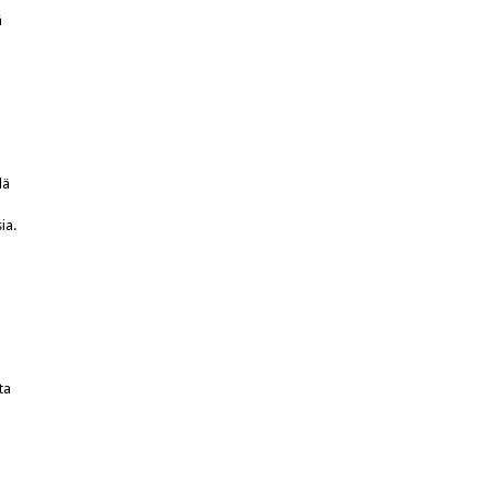
ä
lä
ia.
n
n
ta