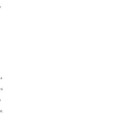
n
ja
si
n
i
at.