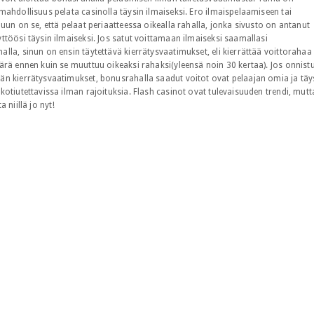
mahdollisuus pelata casinolla täysin ilmaiseksi. Ero ilmaispelaamiseen tai
luun on se, että pelaat periaatteessa oikealla rahalla, jonka sivusto on antanut
ttöösi täysin ilmaiseksi. Jos satut voittamaan ilmaiseksi saamallasi
lla, sinun on ensin täytettävä kierrätysvaatimukset, eli kierrättää voittorahaa
äärä ennen kuin se muuttuu oikeaksi rahaksi(yleensä noin 30 kertaa). Jos onnist
än kierrätysvaatimukset, bonusrahalla saadut voitot ovat pelaajan omia ja täy
kotiutettavissa ilman rajoituksia. Flash casinot ovat tulevaisuuden trendi, mutt
a niillä jo nyt!