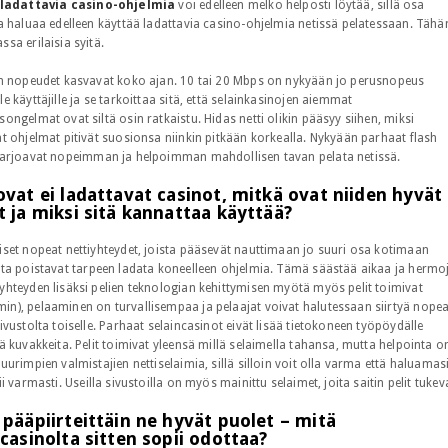
ladattavia casino-ohjelmia
voi edelleen melko helposti löytää, sillä osa
ta haluaa edelleen käyttää ladattavia casino-ohjelmia netissä pelatessaan. Tähä
sa erilaisia syitä.
in nopeudet kasvavat koko ajan. 10 tai 20 Mbps on nykyään jo perusnopeus
e käyttäjille ja se tarkoittaa sitä, että selainkasinojen aiemmat
ongelmat ovat siltä osin ratkaistu. Hidas netti olikin pääsyy siihen, miksi
at ohjelmat pitivät suosionsa niinkin pitkään korkealla. Nykyään parhaat flash
tarjoavat nopeimman ja helpoimman mahdollisen tavan pelata netissä.
ovat ei ladattavat casinot, mitkä ovat niiden hyvät
t ja miksi sitä kannattaa käyttää?
iset nopeat nettiyhteydet, joista pääsevät nauttimaan jo suuri osa kotimaan
sta poistavat tarpeen ladata koneelleen ohjelmia. Tämä säästää aikaa ja hermo
yhteyden lisäksi pelien teknologian kehittymisen myötä myös pelit toimivat
n), pelaaminen on turvallisempaa ja pelaajat voivat halutessaan siirtyä nopea
ivustolta toiselle. Parhaat selaincasinot eivät lisää tietokoneen työpöydälle
ä kuvakkeita. Pelit toimivat yleensä millä selaimella tahansa, mutta helpointa o
uurimpien valmistajien nettiselaimia, sillä silloin voit olla varma että haluamas
ii varmasti. Useilla sivustoilla on myös mainittu selaimet, joita saitin pelit tukev
 pääpiirteittäin ne hyvät puolet – mitä
ncasinolta sitten sopii odottaa?