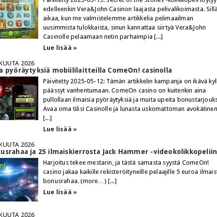
edelleenkin Vera&John Casinon laajasta pelivalikoimasta. Sill
aikaa, kun me valmistelemme artikkelia pelimaailman
uusimmista tulokkaista, sinun kannattaa siirtyä Vera&John
Casinolle pelaamaan netin parhaimpia [...]
Lue lisää »
KUUTA 2026
a pyöräytyksiä mobiililaitteilla ComeOn! casinolla
Päivitetty 2025-05-12: Tämän artikkelin kampanja on ikävä kyl
päässyt vanhentumaan. ComeOn casino on kuitenkin aina
pullollaan ilmaisia pyöräytyksiä ja muita upeita bonustarjouks
Avaa oma tilisi Casinolle ja lunasta uskomattoman avokätine
[...]
Lue lisää »
KUUTA 2026
nusrahaa ja 25 ilmaiskierrosta Jack Hammer -videokolikkopelii
Harjoitus tekee mestarin, ja tästä samasta syystä ComeOn!
casino jakaa kaikille rekisteröityneille pelaajille 5 euroa ilmais
bonusrahaa. (more…) [...]
Lue lisää »
KUUTA 2026