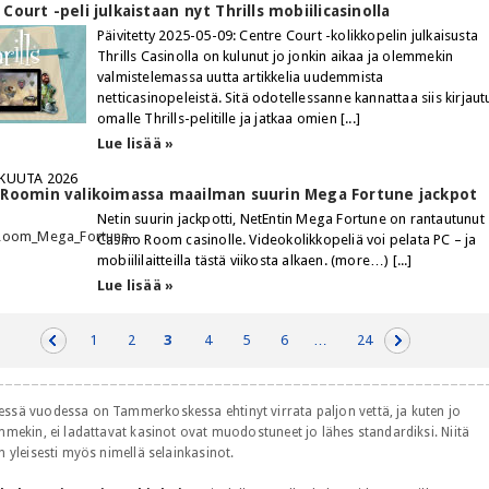
Court -peli julkaistaan nyt Thrills mobiilicasinolla
Päivitetty 2025-05-09: Centre Court -kolikkopelin julkaisusta
Thrills Casinolla on kulunut jo jonkin aikaa ja olemmekin
valmistelemassa uutta artikkelia uudemmista
netticasinopeleistä. Sitä odotellessanne kannattaa siis kirjaut
omalle Thrills-pelitille ja jatkaa omien [...]
Lue lisää »
KUUTA 2026
 Roomin valikoimassa maailman suurin Mega Fortune jackpot
Netin suurin jackpotti, NetEntin Mega Fortune on rantautunut
Casino Room casinolle. Videokolikkopeliä voi pelata PC – ja
mobiililaitteilla tästä viikosta alkaen. (more…) [...]
Lue lisää »
1
2
3
4
5
6
…
24
sä vuodessa on Tammerkoskessa ehtinyt virrata paljon vettä, ja kuten jo
mmekin, ei ladattavat kasinot ovat muodostuneet jo lähes standardiksi. Niitä
 yleisesti myös nimellä selainkasinot.