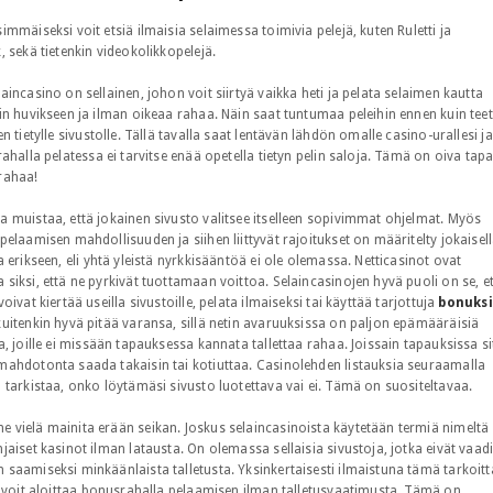
immäiseksi voit etsiä ilmaisia selaimessa toimivia pelejä, kuten Ruletti ja
, sekä tietenkin videokolikkopelejä.
aincasino on sellainen, johon voit siirtyä vaikka heti ja pelata selaimen kautta
ain huvikseen ja ilman oikeaa rahaa. Näin saat tuntumaa peleihin ennen kuin teet
en tietylle sivustolle. Tällä tavalla saat lentävän lähdön omalle casino-urallesi ja
rahalla pelatessa ei tarvitse enää opetella tietyn pelin saloja. Tämä on oiva tap
rahaa!
a muistaa, että jokainen sivusto valitsee itselleen sopivimmat ohjelmat. Myös
pelaamisen mahdollisuuden ja siihen liittyvät rajoitukset on määritelty jokaisel
a erikseen, eli yhtä yleistä nyrkkisääntöä ei ole olemassa. Netticasinot ovat
siksi, että ne pyrkivät tuottamaan voittoa. Selaincasinojen hyvä puoli on se, e
voivat kiertää useilla sivustoille, pelata ilmaiseksi tai käyttää tarjottuja
bonuks
kuitenkin hyvä pitää varansa, sillä netin avaruuksissa on paljon epämääräisiä
a, joille ei missään tapauksessa kannata tallettaa rahaa. Joissain tapauksissa si
mahdotonta saada takaisin tai kotiuttaa. Casinolehden listauksia seuraamalla
 tarkistaa, onko löytämäsi sivusto luotettava vai ei. Tämä on suositeltavaa.
 vielä mainita erään seikan. Joskus selaincasinoista käytetään termiä nimeltä
jaiset kasinot ilman latausta. On olemassa sellaisia sivustoja, jotka eivät vaad
 saamiseksi minkäänlaista talletusta. Yksinkertaisesti ilmaistuna tämä tarkoit
tä voit aloittaa bonusrahalla pelaamisen ilman talletusvaatimusta. Tämä on