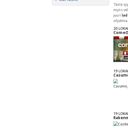
Tästä syy
myös sel
juuri
lad
ohjelmia
20 LOKA
ComeOn
19 LOKA
Casumo
19 LOKA
Rakenn