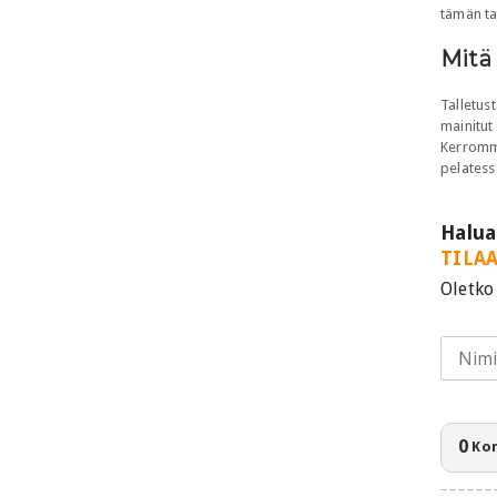
tämän ta
Mitä
Talletus
mainitut 
Kerromme
pelatess
Halua
TILAA
Oletko
0
Kom