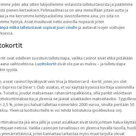
imme jokin aika sitten lukijoillemme erilaisista talletustavoista ja päätimme
istä pienen kertauksen. Pelimaailmassa on aina meneillään jotain uutta ja
vää ja me kerromme kehitysaskelista sivustollamme aina, jos siitä on
lemme hyötyä. Asiat muuttuvat netticasinoilla nopeasti joten
änpä mitkä talletustavat sopivat juuri sinulle
ja auttavat isojen voittojen
ksessä.
tokortit
rtit ovat edelleen suosituin talletustapa, vaikka casinot eivät ehkä pidäkään
haana vaihtoehtona.
Luottokortit
eivät ole paras maksu – ja talletustapa
in syystä.
n, useat casinot hyväksyvät vain Visa ja Mastercard –kortit, joten jos olet
 Express tai Diner's Club asiakas, et voi käyttää kyseisiä kortteja useimmilla
a. Toiseksi, joudut maksamaan rahansiirtopalkkioita, sillä pankit veloittavat
ottokorttimaksuista ja yleensä ne jäävät asiakkaiden maksettaviksi. Tyypilline
 2,5 %, joten jos haluat tallettaa esimerkiksi 2000 euroa, sinulta peritään 50
ksu. Yleensä luottokorteille ei voi tehdä kotiutuksia (poikkeuksia on).
ttimaksuista jää aina jälki ja useat asiakkaat eivät tästä johtuen halua käyttä
ttejaan netissä. Vaikka casinojen turvallisuus on yleensä hyvällä tasolla, huol
n ymmärrettävissä, joten kannattaa tarkastaa myös muut tarjolla olevat