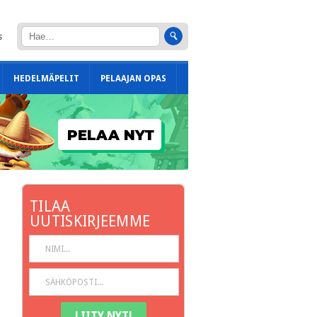
s
HEDELMÄPELIT
PELAAJAN OPAS
TILAA
UUTISKIRJEEMME