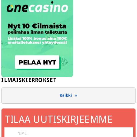
Kaikki »
TILAA UUTISKIRJEEMME