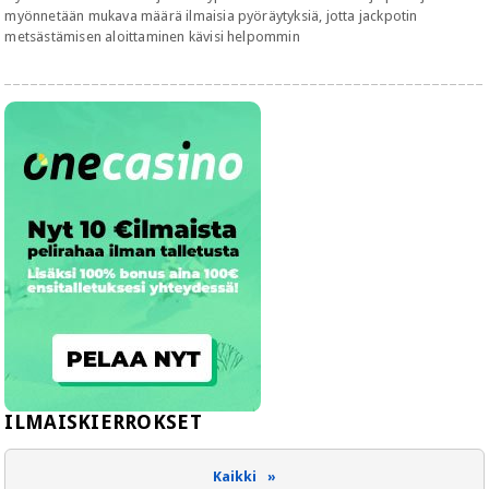
myönnetään mukava määrä ilmaisia pyöräytyksiä, jotta jackpotin
metsästämisen aloittaminen kävisi helpommin
Kaikki »