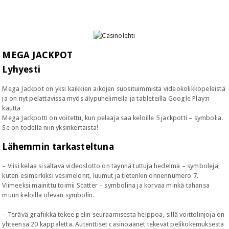
MEGA JACKPOT
Lyhyesti
Mega Jackpot on yksi kaikkien aikojen suosituimmista videokolikkopeleistä
ja on nyt pelattavissa myös älypuhelimella ja tableteilla Google Play:n
kautta
Mega Jackpotti on voitettu, kun pelaaja saa keloille 5 jackpotti – symbolia.
Se on todella niin yksinkertaista!
Lähemmin tarkasteltuna
– Viisi kelaa sisältävä videoslotto on täynnä tuttuja hedelmä – symboleja,
kuten esimerkiksi vesimelonit, luumut ja tietenkin onnennumero 7.
Viimeeksi mainittu toimii Scatter – symbolina ja korvaa minkä tahansa
muun keloilla olevan symbolin.
– Terävä grafiikka tekee pelin seuraamisesta helppoa, sillä voittolinjoja on
yhteensä 20 kappaletta. Autenttiset casinoäänet tekevät pelikokemuksesta