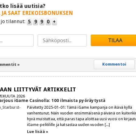
tko lisää uutisia?
 JA SAAT ERIKOISBONUKSEN
 jo tilannut:
5
9
9
0
+
Kommentoi
mentit »
AAN LIITTYVÄT ARTIKKELIT
MIKUUTA 2026
arjous iGame Casinolla: 100 ilmaista pyöräytystä
Päivitetty 2025-01-01: Tämä iGame kampanja on ikävä kyllä
vanhentunut. Näin vuoden ensimmäisenä päivänä on kuitenki
hyvä muistuttaa, että paras tapa aloittaa uusi vuosi on kirjaut
iGame-pelitilille ja katsastaa uuden vuoden [...]
Lue lisää »