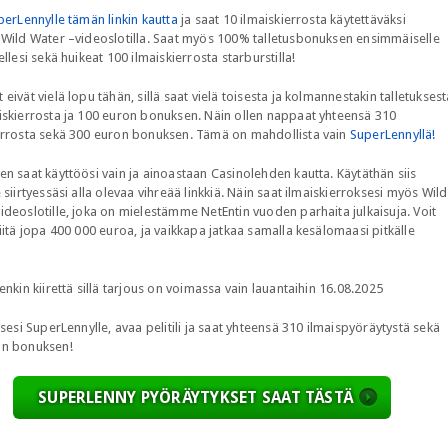
uperLennylle tämän linkin kautta
ja saat 10 ilmaiskierrosta käytettäväksi
 Wild Water –videoslotilla. Saat myös 100% talletusbonuksen ensimmäiselle
ellesi sekä huikeat 100 ilmaiskierrosta starburstilla!
eivät vielä lopu tähän, sillä saat vielä toisesta ja kolmannestakin talletuksest
iskierrosta ja 100 euron bonuksen. Näin ollen nappaat yhteensä 310
errosta sekä 300 euron bonuksen. Tämä on mahdollista vain
SuperLennyllä!
en saat käyttöösi vain ja ainoastaan Casinolehden kautta. Käytäthän siis
 siirtyessäsi alla olevaa vihreää linkkiä. Näin saat ilmaiskierroksesi myös Wild
ideoslotille, joka on mielestämme NetEntin vuoden parhaita julkaisuja. Voit
siitä jopa 400 000 euroa, ja vaikkapa jatkaa samalla kesälomaasi pitkälle
enkin kiirettä sillä tarjous on voimassa vain lauantaihin 16.08.2025
tsesi SuperLennylle, avaa pelitili ja saat yhteensä 310 ilmaispyöräytystä sekä
on bonuksen!
SUPERLENNY PYÖRÄYTYKSET SAAT TÄSTÄ