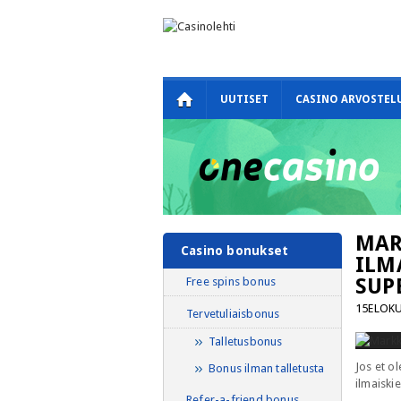
⌂
UUTISET
CASINO ARVOSTEL
MAR
Casino bonukset
ILM
SUP
Free spins bonus
15ELOK
Tervetuliaisbonus
Talletusbonus
Jos et ol
Bonus ilman talletusta
ilmaiskie
Refer-a-friend bonus