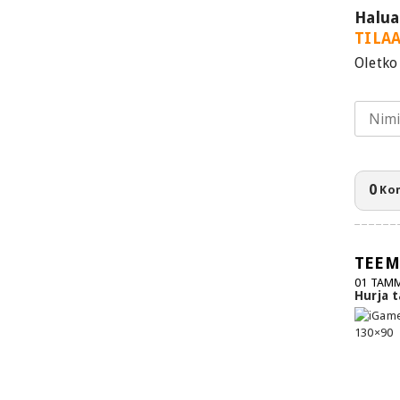
Halua
TILAA
Oletko
0
Kom
TEEM
01 TAM
Hurja t