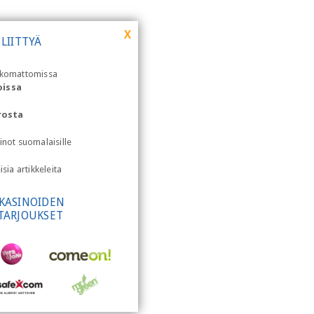
X
LIITTYÄ
komattomissa
oissa
rosta
inot suomalaisille
sia artikkeleita
KASINOIDEN
TARJOUKSET