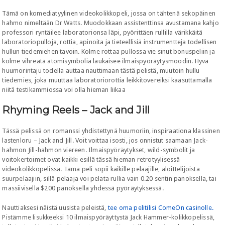
Tämä on komediatyylinen videokolikkopeli, jossa on tähtenä sekopäinen
hahmo nimeltään Dr Watts. Muodokkaan assistenttinsa avustamana kahjo
professori ryntäilee laboratorionsa läpi, pyörittäen rullilla värikkäitä
laboratoriopulloja, rottia, apinoita ja tieteellisiä instrumentteja todellisen
hullun tiedemiehen tavoin. Kolme rottaa pullossa vie sinut bonuspeliin ja
kolme vihreätä atomisymbolia laukaisee ilmaispyöräytysmoodin. Hyvä
huumorintaju todella auttaa nauttimaan tästä pelistä, muutoin hullu
tiedemies, joka muuttaa laboratoriorottia leikkitovereiksi kaasuttamalla
niitä testikammiossa voi olla hieman liikaa
Rhyming Reels – Jack and Jill
Tässä pelissä on romanssi yhdistettynä huumoriin, inspiraationa klassinen
lastenloru – Jack and Jill. Voit voittaa isosti, jos onnistut saamaan Jack-
hahmon Jill-hahmon viereen. Ilmaispyöräytykset, wild-symbolit ja
voitokertoimet ovat kaikki esillä tässä hieman retrotyylisessä
videokolikkopelissä. Tämä peli sopii kaikille pelaajille, aloittelijoista
suurpelaajiin, sillä pelaaja voi pelata rullia vain 0.20 sentin panoksella, tai
massiivisella $200 panoksella yhdessä pyöräytyksessä.
Nauttiaksesi näistä uusista peleistä,
tee oma pelitilisi ComeOn casinolle.
Pistämme lisukkeeksi 10 ilmaispyöräyttystä Jack Hammer-kolikkopelissä,