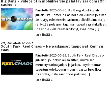
Big Bang – videoslotin mobiiliversio pelattavissa ComeOn!
casinolla
Päivitetty 2025-05-30: Big Bang -kolikkopelin
julkaisusta ComeOn Casinolla on kulunut jo aikaa.
Se löytyy edelleenkin casinon pelivalikoimasta ja
räjäyttää pelaajien tajunnan upealla grafiikallaan.
Jos et ole vielä rekisteröitynyt, avaa oma [...]
Lue lisää »
29 JOULUKUUTA 2026
South Park: Reel Chaos – Ne paskiaiset tappoivat Kennyn
taas
Päivitetty 2025-05-29: South Park: Reel Chaos on
julkaistu jo jonkun aikaa sitten, mutta sen
menestystarina jatkuu ja jatkuu. Löydät tämän
suositun kolikkopelin muun muassa EuroSlots
Casinolta, josta saat myös pelitilin [...]
Lue lisää »