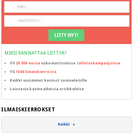
MIKSI KANNATTAA LIITTYÄ?
Yli
20 000 euroa
uskomattomissa
talletuskampanjoissa
Yli
1650 ilmaiskierrosta
Kaikki uusimmat kasinot suomalaisille
Loistavia kasinoaiheisia artikkeleita
Kaikki »