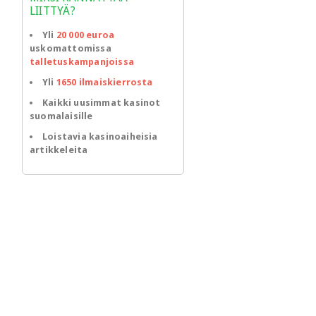
LIITTYÄ?
Yli
20 000 euroa
uskomattomissa
talletuskampanjoissa
Yli
1650 ilmaiskierrosta
Kaikki uusimmat kasinot
suomalaisille
Loistavia kasinoaiheisia
artikkeleita