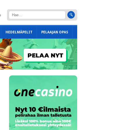
s
HEDELMÄPELIT
PELAAJAN OPAS