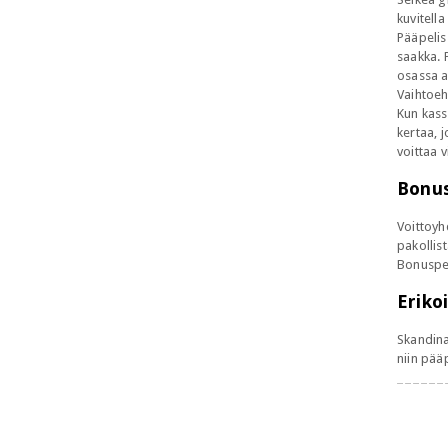
kuvitell
Pääpelis
saakka. 
osassa a
Vaihtoeh
Kun kass
kertaa, 
voittaa 
Bonu
Voittoyh
pakollist
Bonuspeli
Eriko
Skandina
niin pää