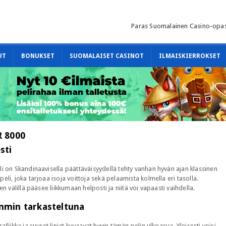
Paras Suomalainen Casino-opa
UT
BONUKSET
SUOMALAISET CASINOT
ILMAISKIERROKSET
 8000
sti
i on Skandinaavisella päättäväisyydellä tehty vanhan hyvän ajan klassinen
eli, joka tarjoaa isoja voittoja sekä pelaamista kolmella eri tasolla.
en välillä pääsee liikkumaan helposti ja niitä voi vapaasti vaihdella.
min tarkasteltuna
afiikka ja suuret linjat kuvaavat hyvin tämän pelin ulkoasua. Yleisesti voisi