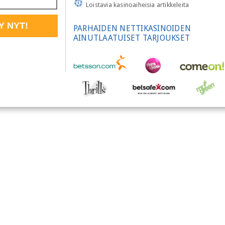
Loistavia kasinoaihei
PARHAIDEN NETTI
AINUTLAATUISET 
TIETOA MEISTÄ
CasinoLehti.com on online casino-opas, j
tuo lukijoilleen parhaat palat nettipelaami
netissä pelaamisen maailmasta.
Toimituksemme koostuu alan ammattilaisi