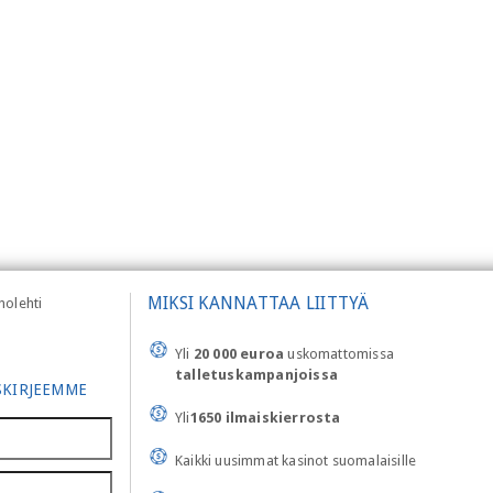
MIKSI KANNATTAA 
Yli
20 000 euroa
us
talletuskampanj
TILAA UUTISKIRJEEMME
Yli
1650 ilmaiskier
Kaikki uusimmat kas