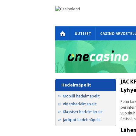
⌂
UUTISET
CASINO ARVOSTEL
JACK
Hedelmäpelit
Lyhye
Mobiili hedelmäpelit
Pelin ko
Videohedelmäpelit
perintein
Klassiset hedelmäpelit
vuosituh
Pelissä 
Jackpot hedelmäpelit
Lähem