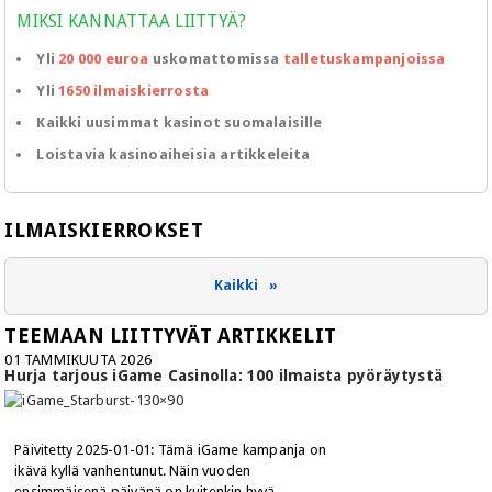
MIKSI KANNATTAA LIITTYÄ?
Yli
20 000 euroa
uskomattomissa
talletuskampanjoissa
Yli
1650 ilmaiskierrosta
Kaikki uusimmat kasinot suomalaisille
Loistavia kasinoaiheisia artikkeleita
Kaikki »
TEEMAAN LIITTYVÄT ARTIKKELIT
01 TAMMIKUUTA 2026
Hurja tarjous iGame Casinolla: 100 ilmaista pyöräytystä
Päivitetty 2025-01-01: Tämä iGame kampanja on
ikävä kyllä vanhentunut. Näin vuoden
ensimmäisenä päivänä on kuitenkin hyvä