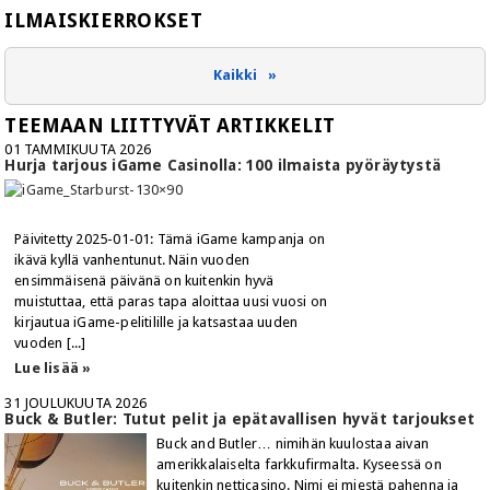
Kaikki »
TEEMAAN LIITTYVÄT ARTIKKELIT
01 TAMMIKUUTA 2026
Hurja tarjous iGame Casinolla: 100 ilmaista pyöräytystä
Päivitetty 2025-01-01: Tämä iGame kampanja on
ikävä kyllä vanhentunut. Näin vuoden
ensimmäisenä päivänä on kuitenkin hyvä
muistuttaa, että paras tapa aloittaa uusi vuosi on
kirjautua iGame-pelitilille ja katsastaa uuden
vuoden [...]
Lue lisää »
31 JOULUKUUTA 2026
Buck & Butler: Tutut pelit ja epätavallisen hyvät tarjoukset
Buck and Butler… nimihän kuulostaa aivan
amerikkalaiselta farkkufirmalta. Kyseessä on
kuitenkin netticasino. Nimi ei miestä pahenna ja