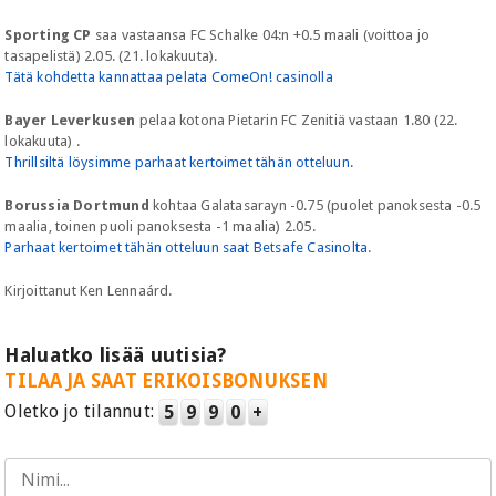
Sporting CP
saa vastaansa FC Schalke 04:n +0.5 maali (voittoa jo
tasapelistä) 2.05. (21. lokakuuta).
Tätä kohdetta kannattaa pelata ComeOn! casinolla
Bayer Leverkusen
pelaa kotona Pietarin FC Zenitiä vastaan 1.80 (22.
lokakuuta) .
Thrillsiltä löysimme parhaat kertoimet tähän otteluun.
Borussia Dortmund
kohtaa Galatasarayn -0.75 (puolet panoksesta -0.5
maalia, toinen puoli panoksesta -1 maalia) 2.05.
Parhaat kertoimet tähän otteluun saat Betsafe Casinolta
.
Kirjoittanut Ken Lennaárd.
Haluatko lisää uutisia?
TILAA JA SAAT ERIKOISBONUKSEN
Oletko jo tilannut:
5
9
9
0
+