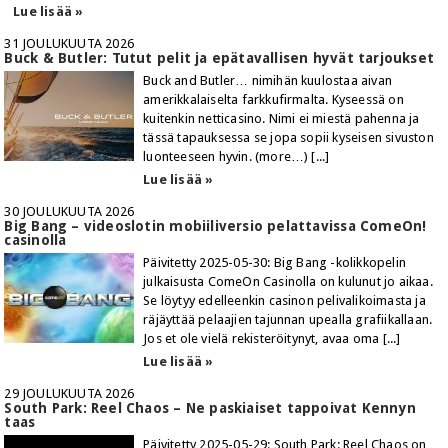
Lue lisää »
31 JOULUKUUTA 2026
Buck & Butler: Tutut pelit ja epätavallisen hyvät tarjoukset
Buck and Butler… nimihän kuulostaa aivan
amerikkalaiselta farkkufirmalta. Kyseessä on
kuitenkin netticasino. Nimi ei miestä pahenna ja
tässä tapauksessa se jopa sopii kyseisen sivuston
luonteeseen hyvin. (more…) [...]
Lue lisää »
30 JOULUKUUTA 2026
Big Bang – videoslotin mobiiliversio pelattavissa ComeOn!
casinolla
Päivitetty 2025-05-30: Big Bang -kolikkopelin
julkaisusta ComeOn Casinolla on kulunut jo aikaa.
Se löytyy edelleenkin casinon pelivalikoimasta ja
räjäyttää pelaajien tajunnan upealla grafiikallaan.
Jos et ole vielä rekisteröitynyt, avaa oma [...]
Lue lisää »
29 JOULUKUUTA 2026
South Park: Reel Chaos – Ne paskiaiset tappoivat Kennyn
taas
Päivitetty 2025-05-29: South Park: Reel Chaos on