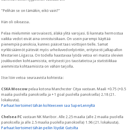
"Pelihän se on tämäkin, eikö vain?"
Hän oli oikeassa.
Pelaa mielummin varovaisesti, äläkä ylitä varojasi. Ei kannata hermostua
vaikka vedot eivät aina onnistuisikaan. On usein parempi käyttää
pienempiä panoksia, kunnes pääset taas voittojen tielle. Samat
nyrkkisäännöt pätevät myös urheiluvedonlyöntiin, erityisesti jalkapallon
Mestarien Liigassa. On todella haastavaa lyödä vetoa eri maista olevien
joukkueiden kohtaamisista, erityisesti jos taustatietoa ja statistiikkaa
aiemmista kohtaamisista on vähän tarjolla.
Itse löin vetoa seuraavista kohteista:
CSKA Moscow
pelaa kotona Manchester Citya vastaan. Maali +0.75 (+0.5
maalia puolella panoksella ja +1 goal puolella panoksella) 2.18 (21.
lokakuuta).
Parhaat kertoimet tähän kohteeseen saa SuperLennyltä
Chelsea FC
vastaan NK Maribor. Alle 2.25 maalia (alle 2 maalia puolella
panoksella ja alle 2.5 maalia puolella panoksella) 1.96 (21. lokakuuta).
Parhaat kertoimet tähän peliin löydät Gutsilta