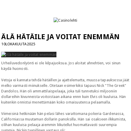
ÄLÄ HÄTÄILE JA VOITAT ENEMMÄN
10LOKAKUUTA2025
Urheiluvedonlyönti ei ole kilpajuoksua. Jos aloitat ahnehtien, voi sinun
käydä huonosti.
Vetoja ei kannata tehdä hätäillen ja ajattelematta, muussa tapauksessa jäät
melko varmasti miinukselle. Otetaan esimerkiksi tapaus Nick "The Greek"
Dandolos. Hän oli ammattilaispelaaja, joka tuli tunnetuksi miljooniin
dollareihin kivunneista voitoistaan aikana ennn kuin Elvis oli kuuluisa. Hän
kuitenkin onnistui menettämään koko omaisuutensa pelaamalla.
Viimeisinä hetkinään hän pelasi lähes varattomana pokeria Gardenassa,
Californiassa muutaman dollarin panoksilla. Hän sai osakseen ilkkumista,
olihan kuuluisa pelaaja aiemmin liikutellut huomattavasti suurempia
summia. Nickin tyypillinen vastaus oli: