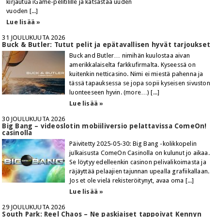
kirjautua iGame-pelitilille ja katsastaa uuden
vuoden [...]
Lue lisää »
31 JOULUKUUTA 2026
Buck & Butler: Tutut pelit ja epätavallisen hyvät tarjoukset
Buck and Butler… nimihän kuulostaa aivan
amerikkalaiselta farkkufirmalta. Kyseessä on
kuitenkin netticasino. Nimi ei miestä pahenna ja
tässä tapauksessa se jopa sopii kyseisen sivuston
luonteeseen hyvin. (more…) [...]
Lue lisää »
30 JOULUKUUTA 2026
Big Bang – videoslotin mobiiliversio pelattavissa ComeOn!
casinolla
Päivitetty 2025-05-30: Big Bang -kolikkopelin
julkaisusta ComeOn Casinolla on kulunut jo aikaa.
Se löytyy edelleenkin casinon pelivalikoimasta ja
räjäyttää pelaajien tajunnan upealla grafiikallaan.
Jos et ole vielä rekisteröitynyt, avaa oma [...]
Lue lisää »
29 JOULUKUUTA 2026
South Park: Reel Chaos – Ne paskiaiset tappoivat Kennyn