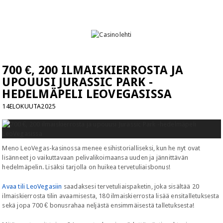
700 €, 200 ILMAISKIERROSTA JA
UPOUUSI JURASSIC PARK -
HEDELMÄPELI LEOVEGASISSA
14ELOKUUTA2025
Meno LeoVegas-kasinossa menee esihistorialliseksi, kun he nyt ovat
lisänneet jo vaikuttavaan pelivalikoimaansa uuden ja jännittävän
hedelmäpelin. Lisäksi tarjolla on huikea tervetuliaisbonus!
Avaa tili LeoVegasiin
saadaksesi tervetuliaispaketin, joka sisältää 20
ilmaiskierrosta tilin avaamisesta, 180 ilmaiskierrosta lisää ensitalletuksesta
sekä jopa 700 € bonusrahaa neljästä ensimmäisestä talletuksesta!