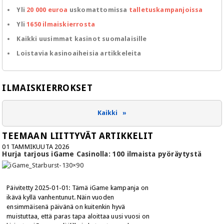
Yli
20 000 euroa
uskomattomissa
talletuskampanjoissa
Yli
1650 ilmaiskierrosta
Kaikki uusimmat kasinot suomalaisille
Loistavia kasinoaiheisia artikkeleita
Kaikki »
TEEMAAN LIITTYVÄT ARTIKKELIT
01 TAMMIKUUTA 2026
Hurja tarjous iGame Casinolla: 100 ilmaista pyöräytystä
Päivitetty 2025-01-01: Tämä iGame kampanja on
ikävä kyllä vanhentunut. Näin vuoden
ensimmäisenä päivänä on kuitenkin hyvä
muistuttaa, että paras tapa aloittaa uusi vuosi on