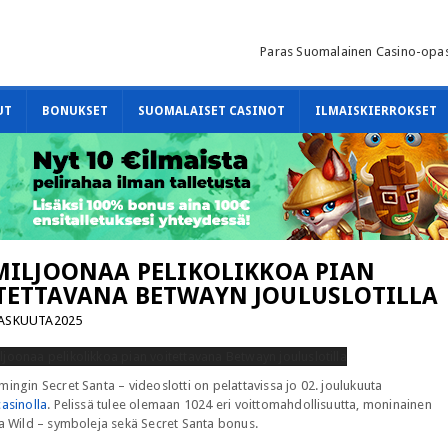
Paras Suomalainen Casino-opa
UT
BONUKSET
SUOMALAISET CASINOT
ILMAISKIERROKSET
 MILJOONAA PELIKOLIKKOA PIAN
TETTAVANA BETWAYN JOULUSLOTILLA
ASKUUTA2025
ingin Secret Santa – videoslotti on pelattavissa jo 02. joulukuuta
asinolla
. Pelissä tulee olemaan 1024 eri voittomahdollisuutta, moninainen
a Wild – symboleja sekä Secret Santa bonus.