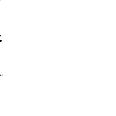
n
ua
stä