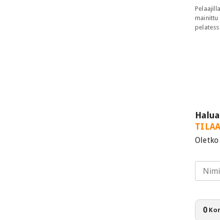
Pelaajill
mainittu
pelatess
Halua
TILAA
Oletko
0
Kom