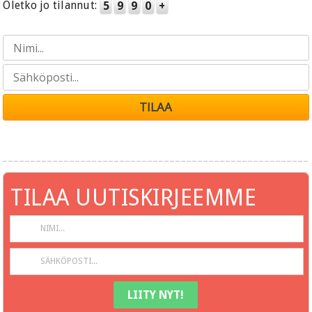
Oletko jo tilannut:
5
9
9
0
+
TILAA UUTISKIRJEEMME