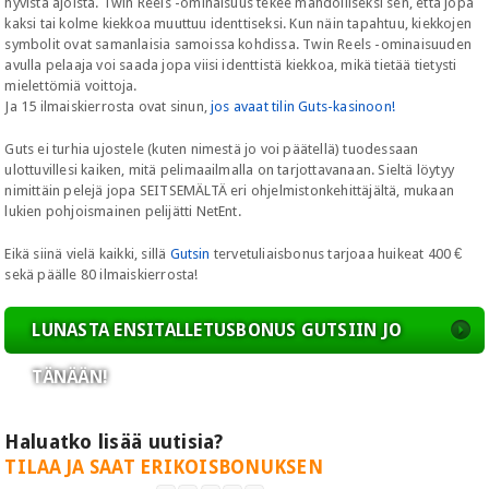
hyvistä ajoista. Twin Reels -ominaisuus tekee mahdolliseksi sen, että jopa
kaksi tai kolme kiekkoa muuttuu identtiseksi. Kun näin tapahtuu, kiekkojen
symbolit ovat samanlaisia samoissa kohdissa. Twin Reels -ominaisuuden
avulla pelaaja voi saada jopa viisi identtistä kiekkoa, mikä tietää tietysti
mielettömiä voittoja.
Ja 15 ilmaiskierrosta ovat sinun,
jos avaat tilin Guts-kasinoon!
Guts ei turhia ujostele (kuten nimestä jo voi päätellä) tuodessaan
ulottuvillesi kaiken, mitä pelimaailmalla on tarjottavanaan. Sieltä löytyy
nimittäin pelejä jopa SEITSEMÄLTÄ eri ohjelmistonkehittäjältä, mukaan
lukien pohjoismainen pelijätti NetEnt.
Eikä siinä vielä kaikki, sillä
Gutsin
tervetuliaisbonus tarjoaa huikeat 400 €
sekä päälle 80 ilmaiskierrosta!
LUNASTA ENSITALLETUSBONUS GUTSIIN JO
TÄNÄÄN!
Haluatko lisää uutisia?
TILAA JA SAAT ERIKOISBONUKSEN