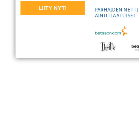
PARHAIDEN NETTI
AINUTLAATUISET 
TIETOA MEISTÄ
CasinoLehti.com on online casino-opas, j
tuo lukijoilleen parhaat palat nettipelaami
netissä pelaamisen maailmasta.
Toimituksemme koostuu alan ammattilaisi
jotka etsivät uutisia netistä, haastattelevat