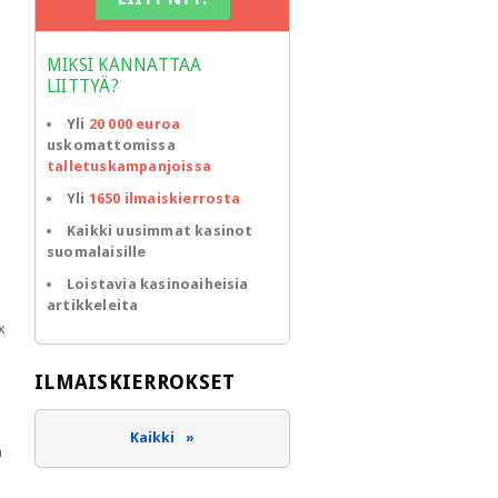
MIKSI KANNATTAA
LIITTYÄ?
Yli
20 000 euroa
uskomattomissa
talletuskampanjoissa
Yli
1650 ilmaiskierrosta
Kaikki uusimmat kasinot
suomalaisille
i
Loistavia kasinoaiheisia
artikkeleita
x
Kaikki »
n