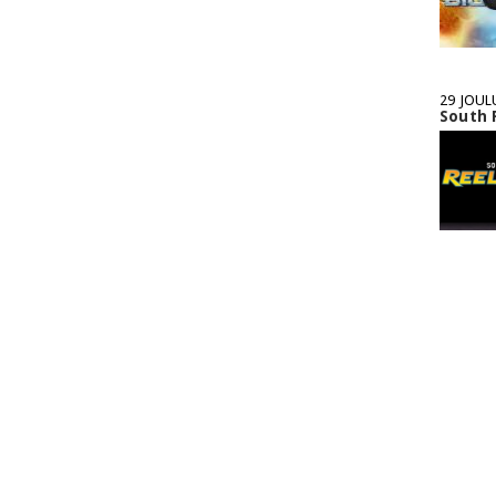
29 JOUL
South 