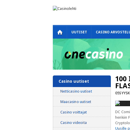
⌂
UUTISET
CASINO ARVOSTEL
100
Casino uutiset
FLA
Netticasino uutiset
05SYYS
Maacasino uutiset
DC Comic
Casino voittajat
henkiin 
Casino videoita
Cryptolo
Uusille 