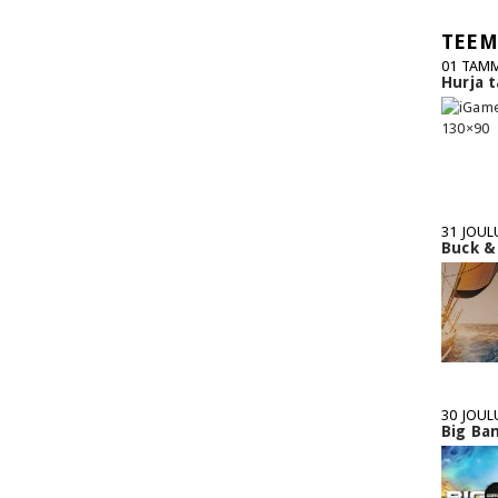
TEEM
01 TAM
Hurja t
31 JOUL
Buck & 
30 JOUL
Big Ban